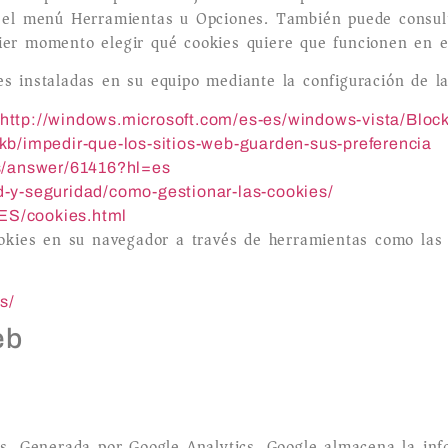
 el menú Herramientas u Opciones. También puede consul
uier momento elegir qué cookies quiere que funcionen en e
ies instaladas en su equipo mediante la configuración de l
http://windows.microsoft.com/es-es/windows-vista/Block
/kb/impedir-que-los-sitios-web-guarden-sus-preferencia
ts/answer/61416?hl=es
ad-y-seguridad/como-gestionar-las-cookies/
-ES/cookies.html
kies en su navegador a través de herramientas como las 
s/
eb
ios. Generada por Google Analytics. Google almacena la in