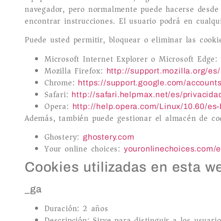
navegador, pero normalmente puede hacerse desde
encontrar instrucciones. El usuario podrá en cualq
Puede usted permitir, bloquear o eliminar las cook
Microsoft Internet Explorer o Microsoft Edge:
Mozilla Firefox:
http://support.mozilla.org/es
Chrome:
https://support.google.com/accoun
Safari:
http://safari.helpmax.net/es/privacid
Opera:
http://help.opera.com/Linux/10.60/es
Además, también puede gestionar el almacén de coo
Ghostery:
ghostery.com
Your online choices:
youronlinechoices.com/e
Cookies utilizadas en esta w
_ga
Duración: 2 años
Descripción: Sirve para distinguir a los usuar