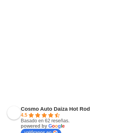
Cosmo Auto Daiza Hot Rod
4.5
Basado en 62 reseñas.
powered by
G
o
o
g
l
e
valóranos en