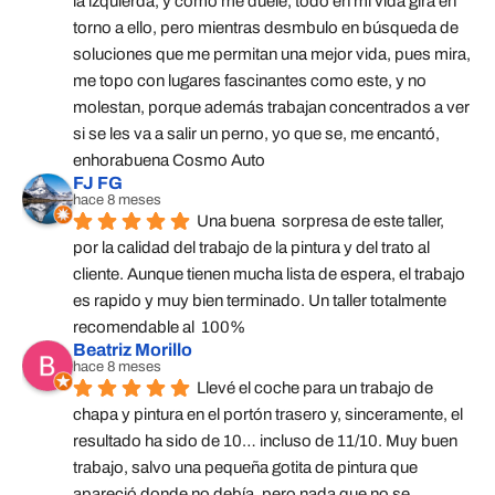
la izquierda, y como me duele, todo en mi vida gira en 
torno a ello, pero mientras desmbulo en búsqueda de 
soluciones que me permitan una mejor vida, pues mira, 
me topo con lugares fascinantes como este, y no 
molestan, porque además trabajan concentrados a ver 
si se les va a salir un perno, yo que se, me encantó, 
enhorabuena Cosmo Auto
FJ FG
hace 8 meses
Una buena  sorpresa de este taller,  
por la calidad del trabajo de la pintura y del trato al 
cliente. Aunque tienen mucha lista de espera, el trabajo 
es rapido y muy bien terminado. Un taller totalmente 
recomendable al  100%
Beatriz Morillo
hace 8 meses
Llevé el coche para un trabajo de 
chapa y pintura en el portón trasero y, sinceramente, el 
resultado ha sido de 10… incluso de 11/10. Muy buen 
trabajo, salvo una pequeña gotita de pintura que 
apareció donde no debía, pero nada que no se 