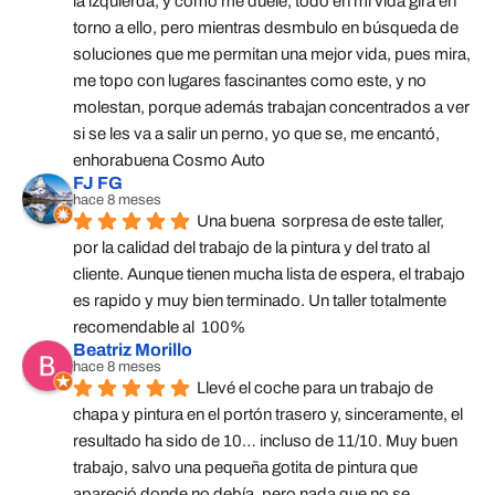
la izquierda, y como me duele, todo en mi vida gira en 
torno a ello, pero mientras desmbulo en búsqueda de 
soluciones que me permitan una mejor vida, pues mira, 
me topo con lugares fascinantes como este, y no 
molestan, porque además trabajan concentrados a ver 
si se les va a salir un perno, yo que se, me encantó, 
enhorabuena Cosmo Auto
FJ FG
hace 8 meses
Una buena  sorpresa de este taller,  
por la calidad del trabajo de la pintura y del trato al 
cliente. Aunque tienen mucha lista de espera, el trabajo 
es rapido y muy bien terminado. Un taller totalmente 
recomendable al  100%
Beatriz Morillo
hace 8 meses
Llevé el coche para un trabajo de 
chapa y pintura en el portón trasero y, sinceramente, el 
resultado ha sido de 10… incluso de 11/10. Muy buen 
trabajo, salvo una pequeña gotita de pintura que 
apareció donde no debía, pero nada que no se 