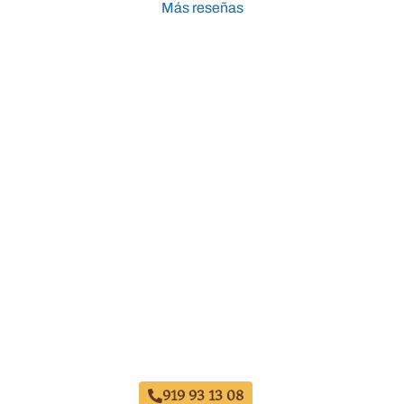
Más reseñas
Taller Allianz Goya
919 93 13 08