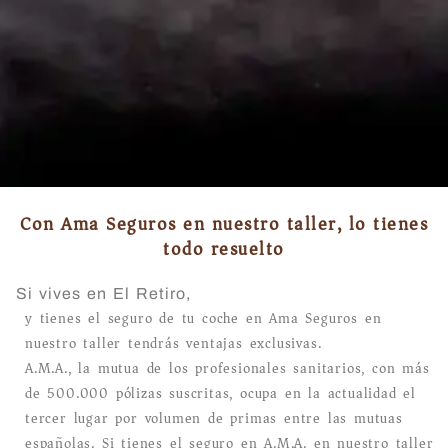
Con Ama Seguros en nuestro taller, lo tienes
todo resuelto
Si vives en El Retiro,
y tienes el seguro de tu coche en Ama Seguros en
nuestro taller tendrás ventajas exclusivas.
A.M.A., la mutua de los profesionales sanitarios, con más
de 500.000 pólizas suscritas, ocupa en la actualidad el
tercer lugar por volumen de primas entre las mutuas
españolas. Si tienes el seguro en A.M.A. en nuestro taller