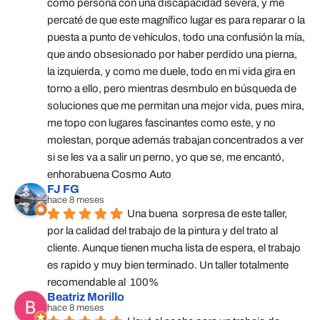
como persona con una discapacidad severa, y me 
percaté de que este magnífico lugar es para reparar o la 
puesta a punto de vehículos, todo una confusión la mía, 
que ando obsesionado por haber perdido una pierna, 
la izquierda, y como me duele, todo en mi vida gira en 
torno a ello, pero mientras desmbulo en búsqueda de 
soluciones que me permitan una mejor vida, pues mira, 
me topo con lugares fascinantes como este, y no 
molestan, porque además trabajan concentrados a ver 
si se les va a salir un perno, yo que se, me encantó, 
enhorabuena Cosmo Auto
FJ FG
hace 8 meses
Una buena  sorpresa de este taller,  
por la calidad del trabajo de la pintura y del trato al 
cliente. Aunque tienen mucha lista de espera, el trabajo 
es rapido y muy bien terminado. Un taller totalmente 
recomendable al  100%
Beatriz Morillo
hace 8 meses