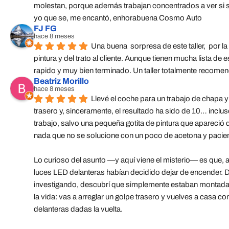
molestan, porque además trabajan concentrados a ver si se 
yo que se, me encantó, enhorabuena Cosmo Auto
FJ FG
hace 8 meses
Una buena  sorpresa de este taller,  por la 
pintura y del trato al cliente. Aunque tienen mucha lista de es
rapido y muy bien terminado. Un taller totalmente recome
Beatriz Morillo
hace 8 meses
Llevé el coche para un trabajo de chapa y 
trasero y, sinceramente, el resultado ha sido de 10… inclu
trabajo, salvo una pequeña gotita de pintura que apareció 
nada que no se solucione con un poco de acetona y pacien
Lo curioso del asunto —y aquí viene el misterio— es que, al
luces LED delanteras habían decidido dejar de encender. D
investigando, descubrí que simplemente estaban montadas 
la vida: vas a arreglar un golpe trasero y vuelves a casa con
delanteras dadas la vuelta.