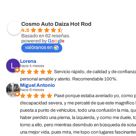
Cosmo Auto Daiza Hot Rod
4.5
Basado en 62 reseñas.
powered by
G
o
o
g
l
e
valóranos en
Lorena
hace 4 meses
Servicio rápido, de calidad y de confian
personal amable y atento. Recomendable 100%.
Miguel Antonio
hace 6 meses
Pasé porque estaba averiado yo, como p
discapacidad severa, y me percaté de que este magnífico lu
puesta a punto de vehículos, todo una confusión la mía, 
haber perdido una pierna, la izquierda, y como me duele, to
torno a ello, pero mientras desmbulo en búsqueda de solu
una mejor vida, pues mira, me topo con lugares fascinante