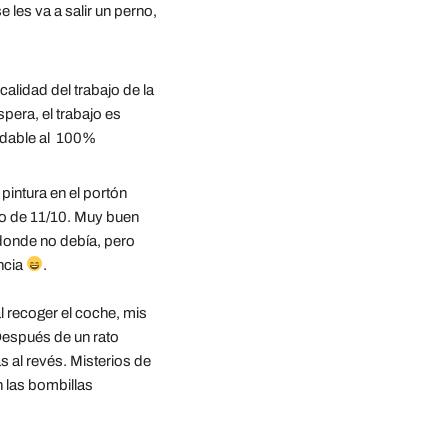
les va a salir un perno, 
calidad del trabajo de la 
pera, el trabajo es 
ndable al  100%
pintura en el portón 
so de 11/10. Muy buen 
donde no debía, pero 
cia 
.
 recoger el coche, mis 
espués de un rato 
al revés. Misterios de 
 las bombillas 