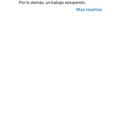
Por lo demás, un trabajo estupendo.
Más reseñas
Taller Caser Segur