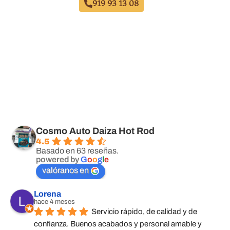
919 93 13 08
Cosmo Auto Daiza Hot Rod
4.5
Basado en 63 reseñas.
powered by
G
o
o
g
l
e
valóranos en
Lorena
hace 4 meses
Servicio rápido, de calidad y de 
confianza. Buenos acabados y personal amable y 