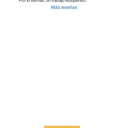
Por lo demás, un trabajo estupendo.
Más reseñas
Taller Catalana Occidente Barrio de Salamanca