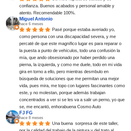
confianza. Buenos acabados y personal amable y 
atento. Recomendable 100%.
Miguel Antonio
hace 6 meses
Pasé porque estaba averiado yo, 
como persona con una discapacidad severa, y me 
percaté de que este magnífico lugar es para reparar o 
la puesta a punto de vehículos, todo una confusión la 
mía, que ando obsesionado por haber perdido una 
pierna, la izquierda, y como me duele, todo en mi vida 
gira en torno a ello, pero mientras desmbulo en 
búsqueda de soluciones que me permitan una mejor 
vida, pues mira, me topo con lugares fascinantes como 
este, y no molestan, porque además trabajan 
concentrados a ver si se les va a salir un perno, yo que 
se, me encantó, enhorabuena Cosmo Auto
FJ FG
hace 8 meses
Una buena  sorpresa de este taller,  
por la calidad del trabajo de la pintura y del trato al 