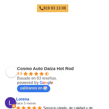
919 93 13 08
Cosmo Auto Daiza Hot Rod
4.5
Basado en 63 reseñas.
powered by
G
o
o
g
l
e
valóranos en
Lorena
hace 5 meses
Servicio rápido, de calidad y de 