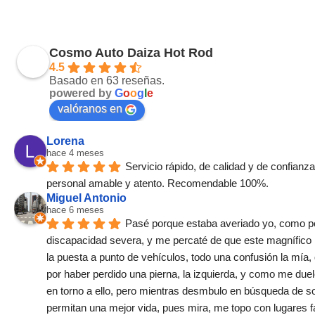
Cosmo Auto Daiza Hot Rod
4.5
Basado en 63 reseñas.
powered by
G
o
o
g
l
e
valóranos en
Lorena
hace 4 meses
Servicio rápido, de calidad y de confianz
personal amable y atento. Recomendable 100%.
Miguel Antonio
hace 6 meses
Pasé porque estaba averiado yo, como p
discapacidad severa, y me percaté de que este magnífico l
la puesta a punto de vehículos, todo una confusión la mía
por haber perdido una pierna, la izquierda, y como me duele
en torno a ello, pero mientras desmbulo en búsqueda de s
permitan una mejor vida, pues mira, me topo con lugares f