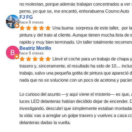
no molestan, porque además trabajan concentrados a ver si 
perno, yo que se, me encantó, enhorabuena Cosmo Auto
FJ FG
hace 8 meses
Una buena  sorpresa de este taller,  por la 
pintura y del trato al cliente. Aunque tienen mucha lista de e
rapido y muy bien terminado. Un taller totalmente recome
Beatriz Morillo
hace 8 meses
Llevé el coche para un trabajo de chapa y 
trasero y, sinceramente, el resultado ha sido de 10… inclu
trabajo, salvo una pequeña gotita de pintura que apareció d
nada que no se solucione con un poco de acetona y pacien
Lo curioso del asunto —y aquí viene el misterio— es que, a
luces LED delanteras habían decidido dejar de encender. D
investigando, descubrí que simplemente estaban montadas 
la vida: vas a arreglar un golpe trasero y vuelves a casa co
delanteras dadas la vuelta.