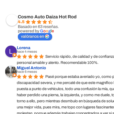
Cosmo Auto Daiza Hot Rod
4.5
Basado en 63 reseñas.
powered by
G
o
o
g
l
e
valóranos en
Lorena
hace 4 meses
Servicio rápido, de calidad y de confian
personal amable y atento. Recomendable 100%.
Miguel Antonio
hace 6 meses
Pasé porque estaba averiado yo, como p
discapacidad severa, y me percaté de que este magnífico lu
puesta a punto de vehículos, todo una confusión la mía, 
haber perdido una pierna, la izquierda, y como me duele, to
torno a ello, pero mientras desmbulo en búsqueda de solu
una mejor vida, pues mira, me topo con lugares fascinante
molestan, porque además trabajan concentrados a ver si se 