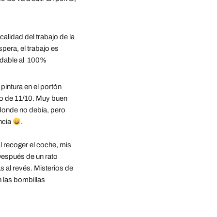
calidad del trabajo de la 
pera, el trabajo es 
ndable al  100%
pintura en el portón 
so de 11/10. Muy buen 
donde no debía, pero 
cia 
.
 recoger el coche, mis 
espués de un rato 
al revés. Misterios de 
 las bombillas 