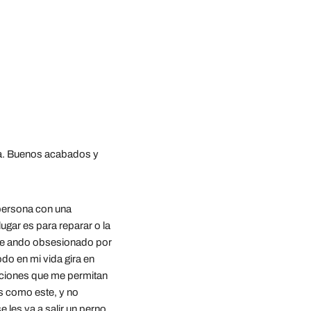
za. Buenos acabados y 
ersona con una 
gar es para reparar o la 
que ando obsesionado por 
do en mi vida gira en 
ciones que me permitan 
s como este, y no 
les va a salir un perno, 