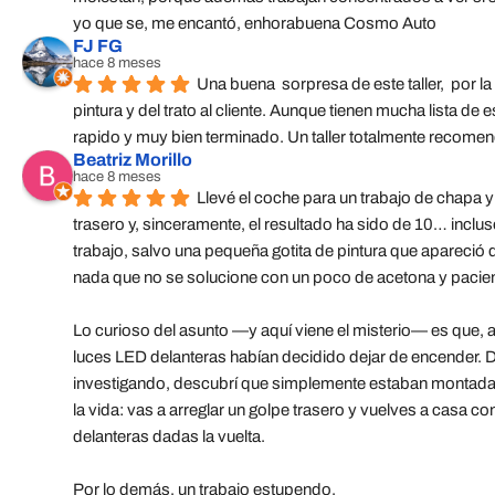
yo que se, me encantó, enhorabuena Cosmo Auto
FJ FG
hace 8 meses
Una buena  sorpresa de este taller,  por la 
pintura y del trato al cliente. Aunque tienen mucha lista de es
rapido y muy bien terminado. Un taller totalmente recome
Beatriz Morillo
hace 8 meses
Llevé el coche para un trabajo de chapa y 
trasero y, sinceramente, el resultado ha sido de 10… inclu
trabajo, salvo una pequeña gotita de pintura que apareció 
nada que no se solucione con un poco de acetona y pacien
Lo curioso del asunto —y aquí viene el misterio— es que, al
luces LED delanteras habían decidido dejar de encender. D
investigando, descubrí que simplemente estaban montadas 
la vida: vas a arreglar un golpe trasero y vuelves a casa con
delanteras dadas la vuelta.
Por lo demás, un trabajo estupendo.