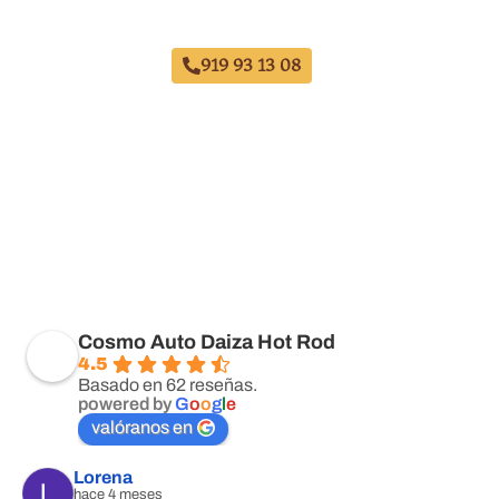
Taller Mapfre Avenida de América
919 93 13 08
Cosmo Auto Daiza Hot Rod
4.5
Basado en 62 reseñas.
powered by
G
o
o
g
l
e
valóranos en
Lorena
hace 4 meses