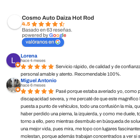
Cosmo Auto Daiza Hot Rod
4.5
Basado en 63 reseñas.
powered by
G
o
o
g
l
e
valóranos en
Lorena
hace 4 meses
Servicio rápido, de calidad y de confian
personal amable y atento. Recomendable 100%.
Miguel Antonio
hace 6 meses
Pasé porque estaba averiado yo, como p
discapacidad severa, y me percaté de que este magnífico lu
puesta a punto de vehículos, todo una confusión la mía, 
haber perdido una pierna, la izquierda, y como me duele, to
torno a ello, pero mientras desmbulo en búsqueda de solu
una mejor vida, pues mira, me topo con lugares fascinante
molestan, porque además trabajan concentrados a ver si se 