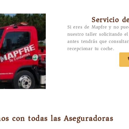
Servicio d
Si eres de Mapfre y no pue
nuestro taller solicitando e
antes tendrás que consultar
recepcionar tu coche.
os con todas las Aseguradoras