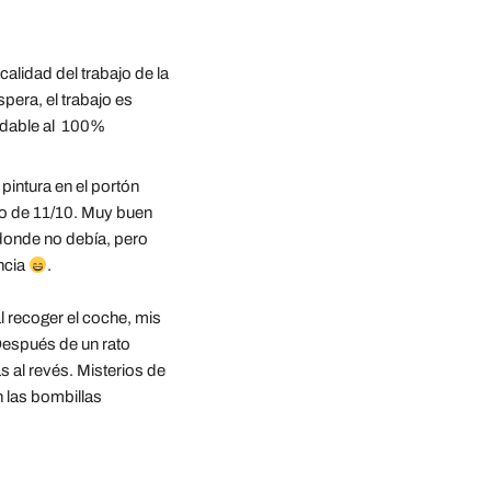
calidad del trabajo de la 
pera, el trabajo es 
ndable al  100%
pintura en el portón 
so de 11/10. Muy buen 
donde no debía, pero 
cia 
.
 recoger el coche, mis 
espués de un rato 
al revés. Misterios de 
 las bombillas 