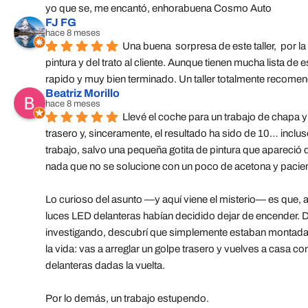
yo que se, me encantó, enhorabuena Cosmo Auto
FJ FG
hace 8 meses
Una buena  sorpresa de este taller,  por la 
pintura y del trato al cliente. Aunque tienen mucha lista de es
rapido y muy bien terminado. Un taller totalmente recome
Beatriz Morillo
hace 8 meses
Llevé el coche para un trabajo de chapa y 
trasero y, sinceramente, el resultado ha sido de 10… inclu
trabajo, salvo una pequeña gotita de pintura que apareció 
nada que no se solucione con un poco de acetona y pacien
Lo curioso del asunto —y aquí viene el misterio— es que, al
luces LED delanteras habían decidido dejar de encender. D
investigando, descubrí que simplemente estaban montadas 
la vida: vas a arreglar un golpe trasero y vuelves a casa con
delanteras dadas la vuelta.
Por lo demás, un trabajo estupendo.