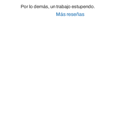
Por lo demás, un trabajo estupendo.
Más reseñas
Taller Mutua Madrileña Automovilista Avenida de