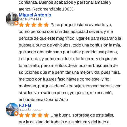
confianza. Buenos acabados y personal amable y 
atento. Recomendable 100%.
Miguel Antonio
hace 6 meses
Pasé porque estaba averiado yo, 
como persona con una discapacidad severa, y me 
percaté de que este magnífico lugar es para reparar o la 
puesta a punto de vehículos, todo una confusión la mía, 
que ando obsesionado por haber perdido una pierna, 
la izquierda, y como me duele, todo en mi vida gira en 
torno a ello, pero mientras desmbulo en búsqueda de 
soluciones que me permitan una mejor vida, pues mira, 
me topo con lugares fascinantes como este, y no 
molestan, porque además trabajan concentrados a ver 
si se les va a salir un perno, yo que se, me encantó, 
enhorabuena Cosmo Auto
FJ FG
hace 8 meses
Una buena  sorpresa de este taller,  
por la calidad del trabajo de la pintura y del trato al 