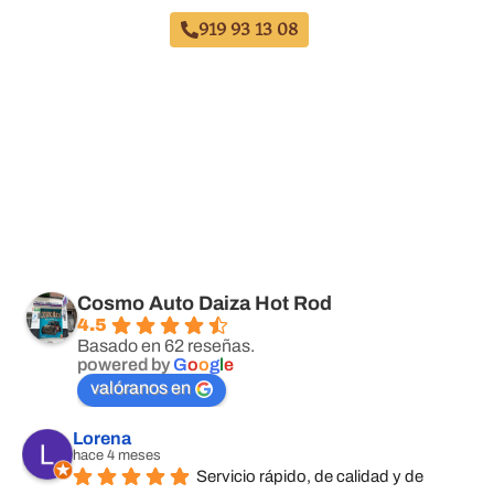
919 93 13 08
Cosmo Auto Daiza Hot Rod
4.5
Basado en 62 reseñas.
powered by
G
o
o
g
l
e
valóranos en
Lorena
hace 4 meses
Servicio rápido, de calidad y de 