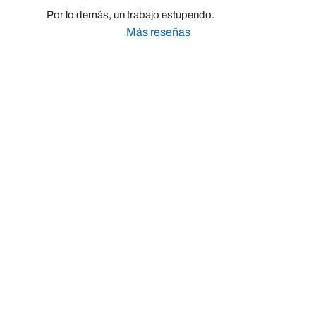
Por lo demás, un trabajo estupendo.
Más reseñas
Taller Mutua Madrileña Automovilista