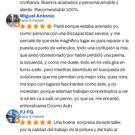
confianza. Buenos acabados y personal amable y 
atento. Recomendable 100%.
Miguel Antonio
hace 6 meses
Pasé porque estaba averiado yo, 
como persona con una discapacidad severa, y me 
percaté de que este magnífico lugar es para reparar o la 
puesta a punto de vehículos, todo una confusión la mía, 
que ando obsesionado por haber perdido una pierna, 
la izquierda, y como me duele, todo en mi vida gira en 
torno a ello, pero mientras desmbulo en búsqueda de 
soluciones que me permitan una mejor vida, pues mira, 
me topo con lugares fascinantes como este, y no 
molestan, porque además trabajan concentrados a ver 
si se les va a salir un perno, yo que se, me encantó, 
enhorabuena Cosmo Auto
FJ FG
hace 8 meses
Una buena  sorpresa de este taller,  
por la calidad del trabajo de la pintura y del trato al 