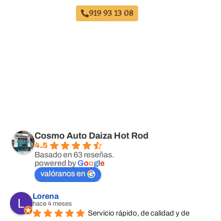
919 93 13 08
Cosmo Auto Daiza Hot Rod
4.5
Basado en 63 reseñas.
powered by
G
o
o
g
l
e
valóranos en
Lorena
hace 4 meses
Servicio rápido, de calidad y de 