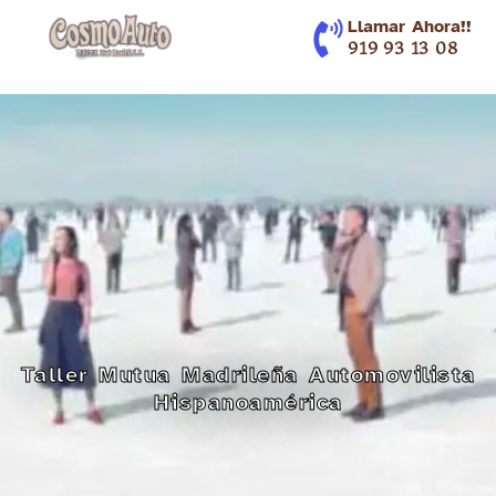
contenido
Llamar Ahora!!
919 93 13 08
Taller Mutua Madrileña Automovilista
Hispanoamérica