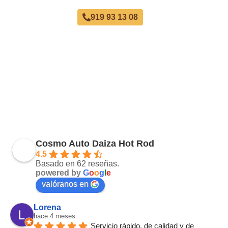
919 93 13 08
Cosmo Auto Daiza Hot Rod
4.5
Basado en 62 reseñas.
powered by
G
o
o
g
l
e
valóranos en
Lorena
hace 4 meses
Servicio rápido, de calidad y de 