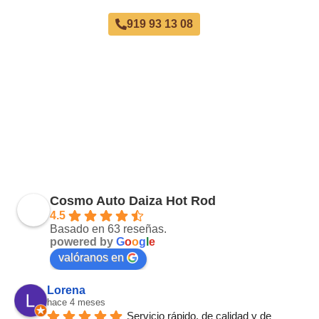
919 93 13 08
Cosmo Auto Daiza Hot Rod
4.5
Basado en 63 reseñas.
powered by
G
o
o
g
l
e
valóranos en
Lorena
hace 4 meses
Servicio rápido, de calidad y de 