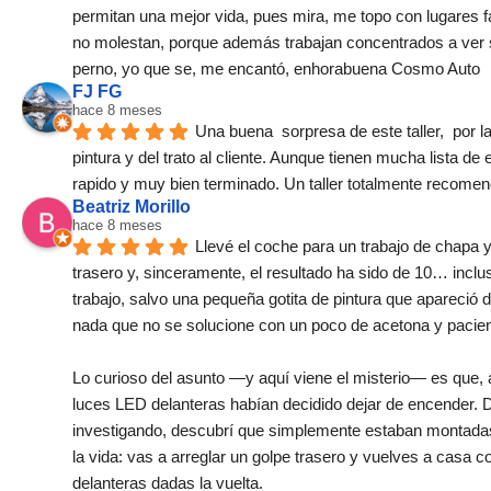
permitan una mejor vida, pues mira, me topo con lugares f
no molestan, porque además trabajan concentrados a ver si 
perno, yo que se, me encantó, enhorabuena Cosmo Auto
FJ FG
hace 8 meses
Una buena  sorpresa de este taller,  por la 
pintura y del trato al cliente. Aunque tienen mucha lista de e
rapido y muy bien terminado. Un taller totalmente recome
Beatriz Morillo
hace 8 meses
Llevé el coche para un trabajo de chapa y 
trasero y, sinceramente, el resultado ha sido de 10… inclu
trabajo, salvo una pequeña gotita de pintura que apareció d
nada que no se solucione con un poco de acetona y pacien
Lo curioso del asunto —y aquí viene el misterio— es que, a
luces LED delanteras habían decidido dejar de encender. D
investigando, descubrí que simplemente estaban montadas 
la vida: vas a arreglar un golpe trasero y vuelves a casa co
delanteras dadas la vuelta.