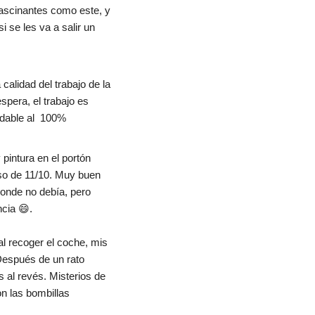
ascinantes como este, y 
se les va a salir un 
calidad del trabajo de la 
spera, el trabajo es 
ndable al  100%
pintura en el portón 
so de 11/10. Muy buen 
onde no debía, pero 
cia 😄.
l recoger el coche, mis 
espués de un rato 
al revés. Misterios de 
n las bombillas 