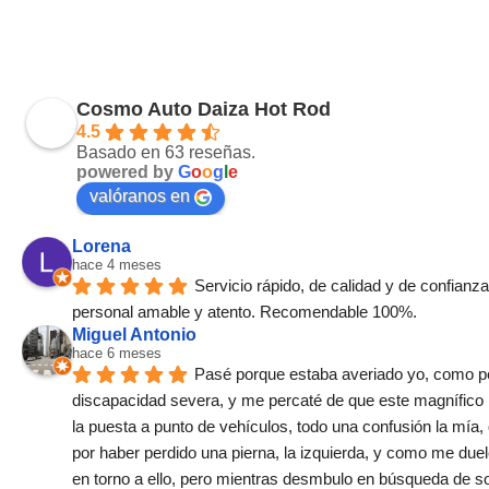
Cosmo Auto Daiza Hot Rod
4.5
Basado en 63 reseñas.
powered by
G
o
o
g
l
e
valóranos en
Lorena
hace 4 meses
Servicio rápido, de calidad y de confianz
personal amable y atento. Recomendable 100%.
Miguel Antonio
hace 6 meses
Pasé porque estaba averiado yo, como p
discapacidad severa, y me percaté de que este magnífico l
la puesta a punto de vehículos, todo una confusión la mía
por haber perdido una pierna, la izquierda, y como me duele
en torno a ello, pero mientras desmbulo en búsqueda de s