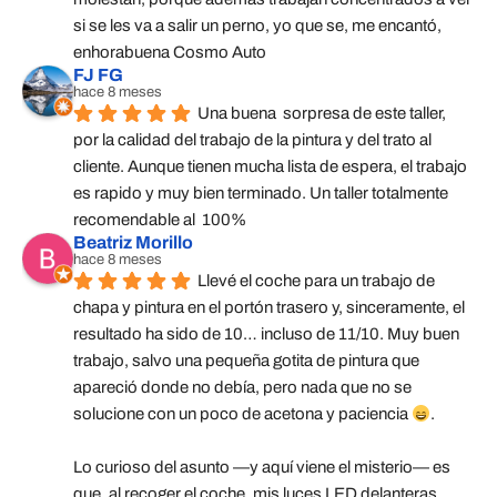
si se les va a salir un perno, yo que se, me encantó, 
enhorabuena Cosmo Auto
FJ FG
hace 8 meses
Una buena  sorpresa de este taller,  
por la calidad del trabajo de la pintura y del trato al 
cliente. Aunque tienen mucha lista de espera, el trabajo 
es rapido y muy bien terminado. Un taller totalmente 
recomendable al  100%
Beatriz Morillo
hace 8 meses
Llevé el coche para un trabajo de 
chapa y pintura en el portón trasero y, sinceramente, el 
resultado ha sido de 10… incluso de 11/10. Muy buen 
trabajo, salvo una pequeña gotita de pintura que 
apareció donde no debía, pero nada que no se 
solucione con un poco de acetona y paciencia 
.
Lo curioso del asunto —y aquí viene el misterio— es 
que, al recoger el coche, mis luces LED delanteras 