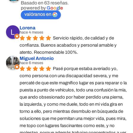
Basado en 63 reseñas.
powered by
G
o
o
g
l
e
valóranos en
Lorena
hace 4 meses
Servicio rápido, de calidad y de 
confianza. Buenos acabados y personal amable y 
atento. Recomendable 100%.
Miguel Antonio
hace 6 meses
Pasé porque estaba averiado yo, 
como persona con una discapacidad severa, y me 
percaté de que este magnífico lugar es para reparar o la 
puesta a punto de vehículos, todo una confusión la mía, 
que ando obsesionado por haber perdido una pierna, 
la izquierda, y como me duele, todo en mi vida gira en 
torno a ello, pero mientras desmbulo en búsqueda de 
soluciones que me permitan una mejor vida, pues mira, 
me topo con lugares fascinantes como este, y no 
molestan, porque además trabajan concentrados a ver 