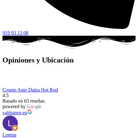
919 93 13 08
Opiniones y Ubicación
Cosmo Auto Daiza Hot Rod
4.5
Basado en 63 reseñas.
powered by
G
o
o
g
l
e
valóranos en
Lorena