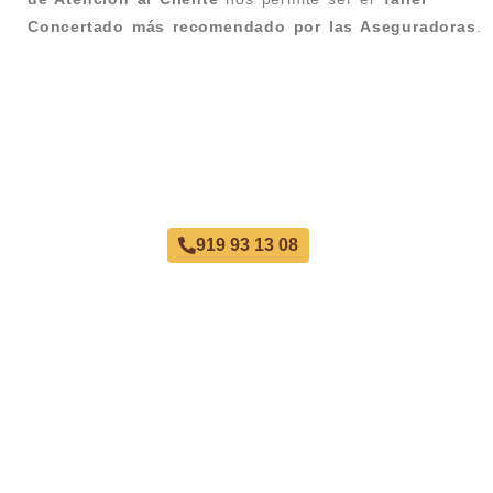
Concertado más recomendado por las Aseguradoras
.
Taller Qualitas Auto El Retiro
919 93 13 08