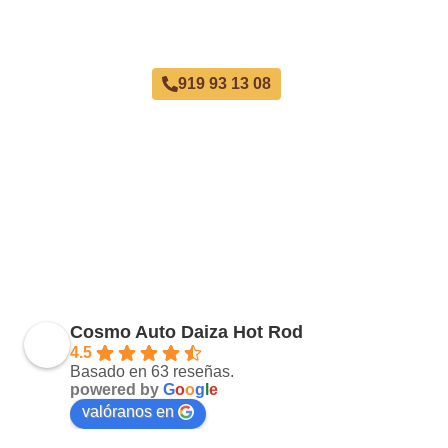
Taller Verti Seguros Calle Serrano
919 93 13 08
Cosmo Auto Daiza Hot Rod
4.5
Basado en 63 reseñas.
powered by
G
o
o
g
l
e
valóranos en